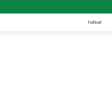
Fußball
 FC Thalhofen vs. SV Eg