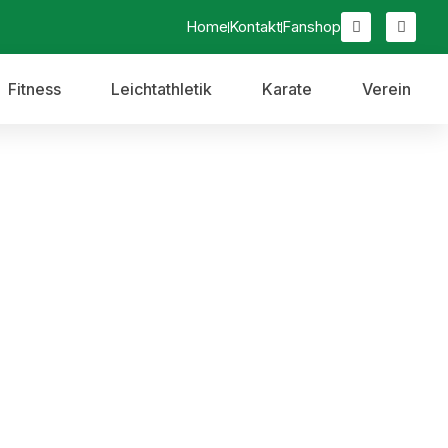
Home
Kontakt
Fanshop
Fitness
Leichtathletik
Karate
Verein
g a. d. Günz