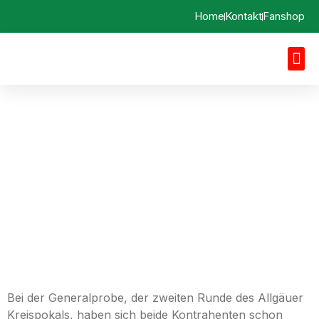
Home
Kontakt
Fanshop
Vorbericht 28.07.2024
SV Egg a. d. Günz vs. FC
Thalhofen
Bei der Generalprobe, der zweiten Runde des Allgäuer
Kreispokals, haben sich beide Kontrahenten schon