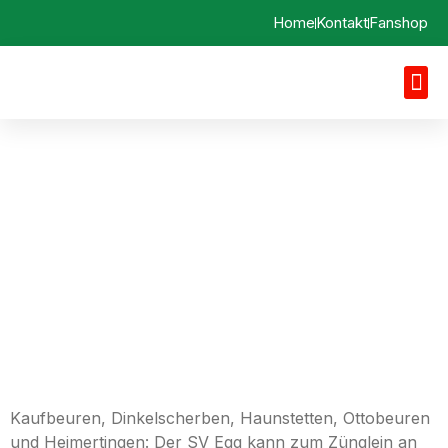
Home
Kontakt
Fanshop
Vorbericht 28.04.2024
SV Egg a. d. Günz vs.
TSV Haunstetten
Kaufbeuren, Dinkelscherben, Haunstetten, Ottobeuren
und Heimertingen: Der SV Egg kann zum Zünglein an