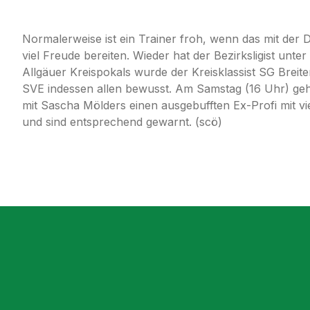
Normalerweise ist ein Trainer froh, wenn das mit der
viel Freude bereiten. Wieder hat der Bezirksligist unt
Allgäuer Kreispokals wurde der Kreisklassist SG Breit
SVE indessen allen bewusst. Am Samstag (16 Uhr) geh
mit Sascha Mölders einen ausgebufften Ex-Profi mit v
und sind entsprechend gewarnt. (scö)