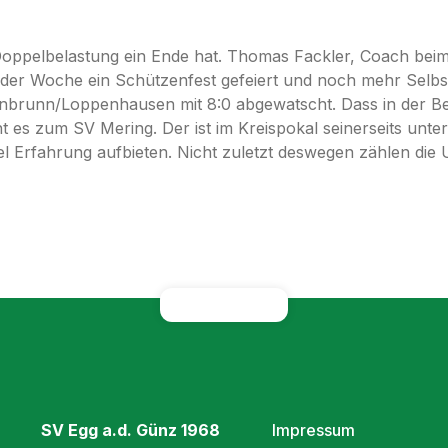
 Doppelbelastung ein Ende hat. Thomas Fackler, Coach beim
er der Woche ein Schützenfest gefeiert und noch mehr Selbs
enbrunn/Loppenhausen mit 8:0 abgewatscht. Dass in der Bezi
t es zum SV Mering. Der ist im Kreispokal seinerseits un
iel Erfahrung aufbieten. Nicht zuletzt deswegen zählen di
SV Egg a.d. Günz 1968
Impressum