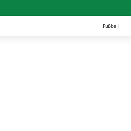
Fußball
 SV Mering vs. SV Egg a