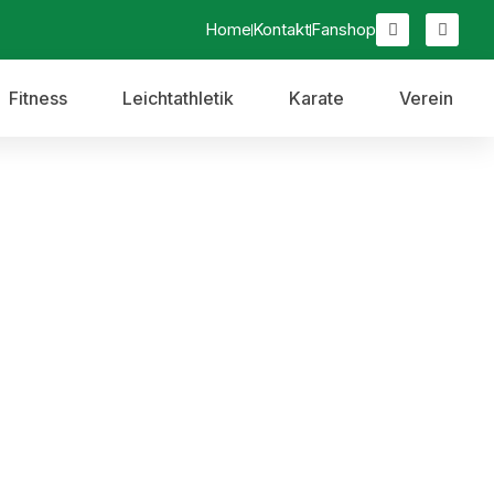
Home
Kontakt
Fanshop
Fitness
Leichtathletik
Karate
Verein
. d. Günz