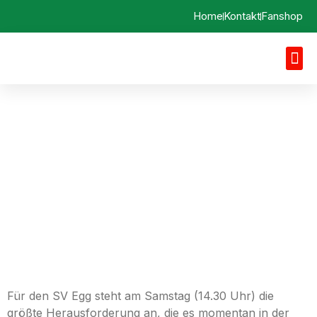
Home
Kontakt
Fanshop
Vorbericht 02.11.2024
FC Thalhofen vs. SV Egg
a. d. Günz
Für den SV Egg steht am Samstag (14.30 Uhr) die
größte Herausforderung an, die es momentan in der