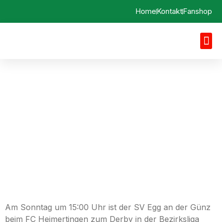
Home
Kontakt
Fanshop
Vorbericht 02.04.2023
FC Heimertingen vs. SV
Egg a. d. Günz
Am Sonntag um 15:00 Uhr ist der SV Egg an der Günz
beim FC Heimertingen zum Derby in der Bezirksliga