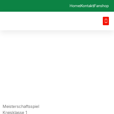
Home
Kontakt
Fanshop
Spielbericht 11.08.2024
SV Egg a. d. Günz vs. SV
Greimeltshofen
Meisterschaftsspiel
Kreisklasse 1