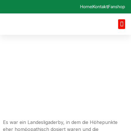
Home
Kontakt
Fanshop
Spielbericht 09.04.2022
FV Illertissen II vs. SV
Egg a. d. Günz
Es war ein Landesligaderby, in dem die Höhepunkte
eher homöopathisch dosiert waren und die