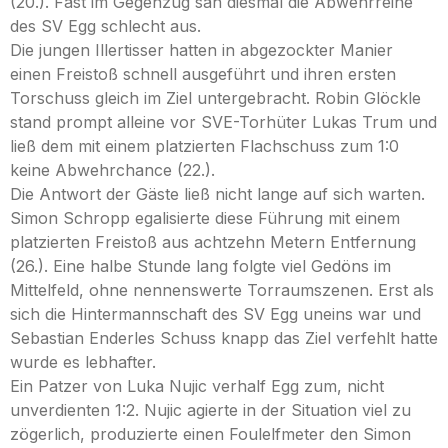
(20.). Fast im Gegenzug sah diesmal die Abwehrreihe
des SV Egg schlecht aus.
Die jungen Illertisser hatten in abgezockter Manier
einen Freistoß schnell ausgeführt und ihren ersten
Torschuss gleich im Ziel untergebracht. Robin Glöckle
stand prompt alleine vor SVE-Torhüter Lukas Trum und
ließ dem mit einem platzierten Flachschuss zum 1:0
keine Abwehrchance (22.).
Die Antwort der Gäste ließ nicht lange auf sich warten.
Simon Schropp egalisierte diese Führung mit einem
platzierten Freistoß aus achtzehn Metern Entfernung
(26.). Eine halbe Stunde lang folgte viel Gedöns im
Mittelfeld, ohne nennenswerte Torraumszenen. Erst als
sich die Hintermannschaft des SV Egg uneins war und
Sebastian Enderles Schuss knapp das Ziel verfehlt hatte
wurde es lebhafter.
Ein Patzer von Luka Nujic verhalf Egg zum, nicht
unverdienten 1:2. Nujic agierte in der Situation viel zu
zögerlich, produzierte einen Foulelfmeter den Simon