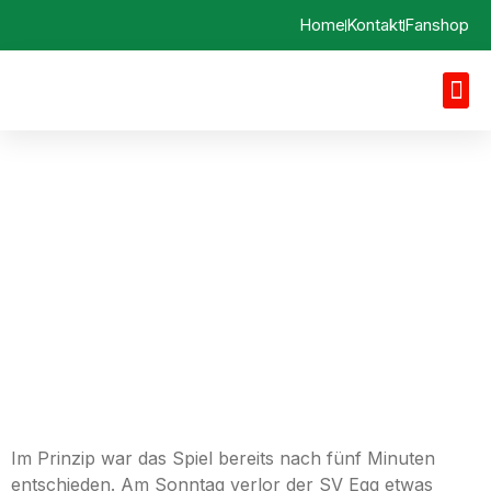
Home
Kontakt
Fanshop
Spielbericht 05.11.2023
SpVgg Langerringen vs.
SV Egg a. d. Günz
Im Prinzip war das Spiel bereits nach fünf Minuten
entschieden. Am Sonntag verlor der SV Egg etwas