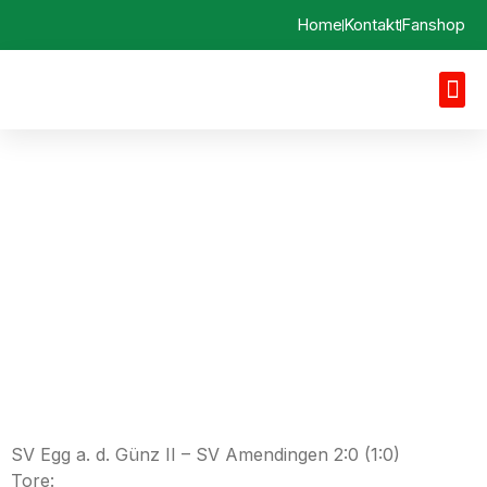
Home
Kontakt
Fanshop
Spielbericht 03.11.2024
SV Egg a. d. Günz II vs.
SV Amendingen
SV Egg a. d. Günz II – SV Amendingen 2:0 (1:0)
Tore: